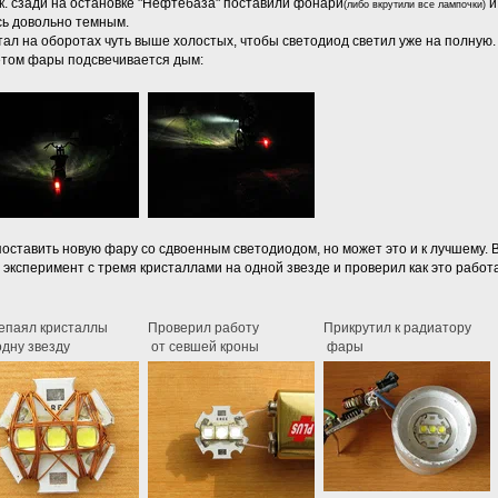
т.к. сзади на остановке "Нефтебаза" поставили фонари
и
(либо вкрутили все лампочки)
сь довольно темным.
ал на оборотах чуть выше холостых, чтобы светодиод светил уже на полную.
ветом фары подсвечивается дым:
 поставить новую фару со сдвоенным светодиодом, но может это и к лучшему. 
эксперимент с тремя кристаллами на одной звезде и проверил как это работ
епаял кристаллы
Проверил работу
Прикрутил к радиатору
дну звезду
от севшей кроны
фары