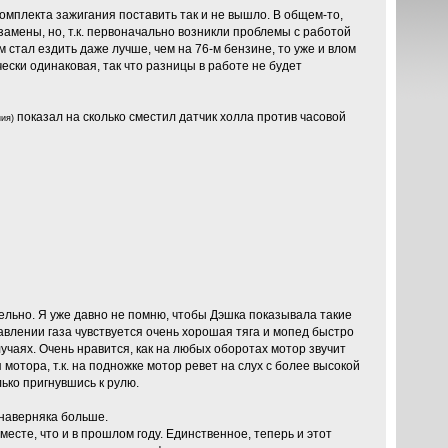
омплекта зажигания поставить так и не вышло. В общем-то,
замены, но, т.к. первоначально возникли проблемы с работой
 стал ездить даже лучше, чем на 76-м бензине, то уже и влом
ески одинаковая, так что разницы в работе не будет
показал на сколько сместил датчик холла против часовой
ия)
ельно. Я уже давно не помню, чтобы Дэшка показывала такие
авлении газа чувствуется очень хорошая тяга и мопед быстро
учаях. Очень нравится, как на любых оборотах мотор звучит
 мотора, т.к. на подножке мотор ревет на слух с более высокой
ько пригнувшись к рулю.
 наверняка больше.
есте, что и в прошлом году. Единственное, теперь и этот