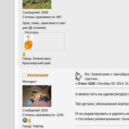
Сообщений: 3008
Степень оранжевости: 897
Лужу, паяю, зажигание и свет
для Д6 сочиняю.
Награды
Город: Зеленогорск
Красноярский край
Re: Зажигание с преобра
stoneracer
светом.
Мопедист
«
Ответ #228 :
Октябрь 03, 2014, 21:
А можно хоть на одном ресурсе
Тип детали, обозначение корпу
Сообщений: 6331
И не редактировать и удалять е
Степень оранжевости: 1246
«
Последнее редактирование: Октябр
Город: Тофтир