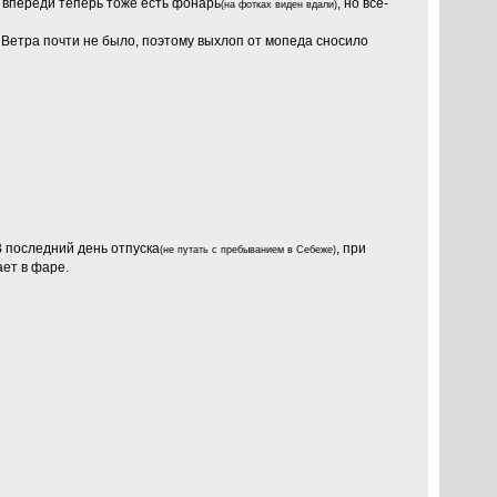
 впереди теперь тоже есть фонарь
, но все-
(на фотках виден вдали)
 Ветра почти не было, поэтому выхлоп от мопеда сносило
В последний день отпуска
, при
(не путать с пребыванием в Себеже)
ает в фаре.