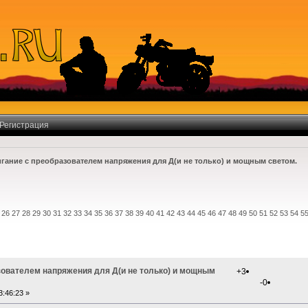
Регистрация
гание с преобразователем напряжения для Д(и не только) и мощным светом.
26
27
28
29
30
31
32
33
34
35
36
37
38
39
40
41
42
43
44
45
46
47
48
49
50
51
52
53
54
5
бразователем напряжения для Д(и не только) и мощным свет
зователем напряжения для Д(и не только) и мощным
+3
-0
3:46:23 »