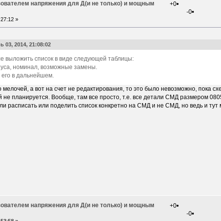
зователем напряжения для Д(и не только) и мощным
+0
-0
27:12 »
 03, 2014, 21:08:02
се выложить список в виде следующей таблицы:
пуса, номинал, возможные замены.
 его в дальнейшем.
мелочей, а вот на счет не редактирования, то это было невозможно, пока схе
й не планируется. Вообще, там все просто, т.е. все детали СМД размером 080
и расписать или поделить список конкретно на СМД и не СМД, но ведь и тут
зователем напряжения для Д(и не только) и мощным
+0
-0
53:58 »