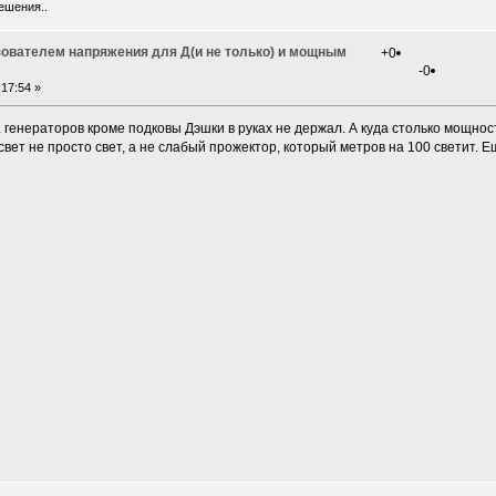
ешения..
зователем напряжения для Д(и не только) и мощным
+0
-0
17:54 »
.к. генераторов кроме подковы Дэшки в руках не держал. А куда столько мощно
 свет не просто свет, а не слабый прожектор, который метров на 100 светит. 