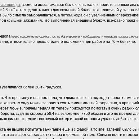
рию мопеда
, времени им заниматься было очень мало и подготовленные два к
ий блок" хотел сделать чисто для возможной более технологичной установки/
не было смысла заморачиваться, а потом, когда он с увеличенным опережением
 под крышкой зажигания, что выполненная внешним блоком, все-равно практич
тошопа
(новое положение не сфоткал, т.к. не было времени и необходимости открывать крышку зажиган
нзине, относительно прошлогоднего положения при работе на 76-м бензине:
 увеличился более 20-ти градусов.
ь 4-ю прошивку и она показала, что двигателю она подходит просто замечат
 на холостом ходу можно запросто ехать с минимальной скоростью, а при приб
берет любые, причем педалями теперь приходится помогать в очень редких сл
ороты, судя по скорости 58,4 на велокомпе, 7750 об/мин и это не предел для
льно сильно тормозит встречный ветер и такой скорости удалось добиться тол
ста не вышло испытать зажигание еще и с фарой, а то впечатлений было бы
 штатив и сфоткал как светит фара в кромешной тьме. Снимал почти в том же м