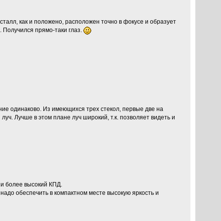
талл, как и положено, расположен точно в фокусе и образует
. Получился прямо-таки глаз.
ание одинаково. Из имеющихся трех стекол, первые две на
луч. Лучше в этом плане луч широкий, т.к. позволяет видеть и
 и более высокий КПД.
 надо обеспечить в компактном месте высокую яркость и