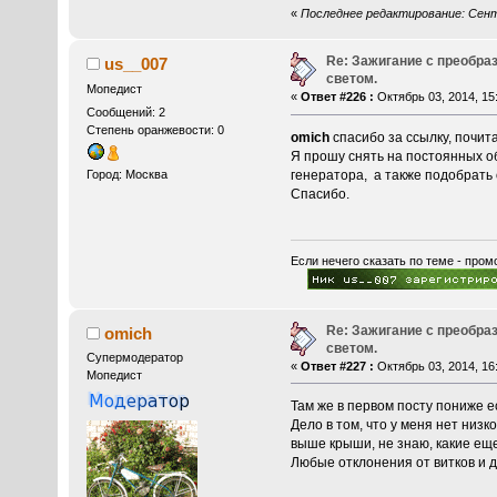
«
Последнее редактирование: Сентя
Re: Зажигание с преобра
us__007
светом.
Мопедист
«
Ответ #226 :
Октябрь 03, 2014, 15:
Сообщений: 2
Степень оранжевости: 0
omich
спасибо за ссылку, почит
Я прошу снять на постоянных о
Город: Москва
генератора, а также подобрать
Спасибо.
Если нечего сказать по теме - пром
Re: Зажигание с преобра
omich
светом.
Супермодератор
«
Ответ #227 :
Октябрь 03, 2014, 16:
Мопедист
Там же в первом посту пониже 
Дело в том, что у меня нет низ
выше крыши, не знаю, какие еще
Любые отклонения от витков и д