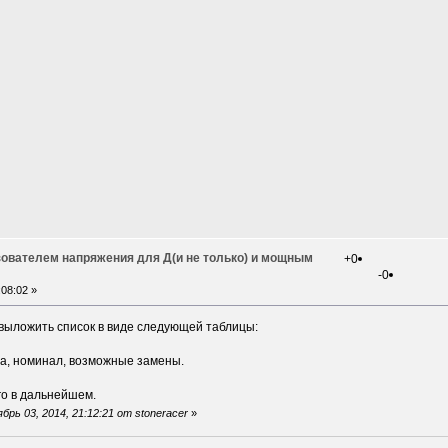
зователем напряжения для Д(и не только) и мощным
+0
-0
08:02 »
 выложить список в виде следующей таблицы:
са, номинал, возможные замены.
го в дальнейшем.
ь 03, 2014, 21:12:21 от stoneracer
»