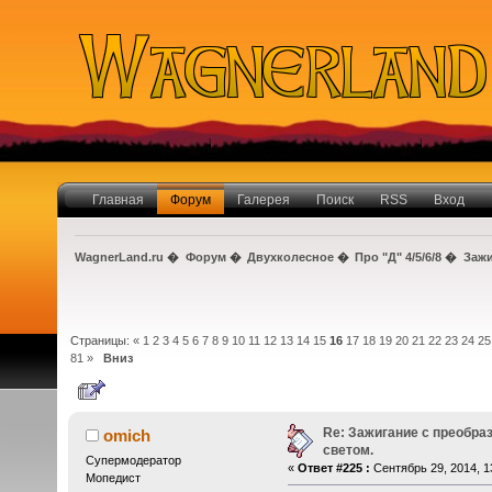
Главная
Форум
Галерея
Поиск
RSS
Вход
WagnerLand.ru
�
Форум
�
Двухколесное
�
Про "Д" 4/5/6/8
�
Зажи
Страницы:
«
1
2
3
4
5
6
7
8
9
10
11
12
13
14
15
16
17
18
19
20
21
22
23
24
25
81
»
Вниз
Автор
Тема: Зажигание с прео
Re: Зажигание с преобра
omich
светом.
Супермодератор
«
Ответ #225 :
Сентябрь 29, 2014, 1
Мопедист