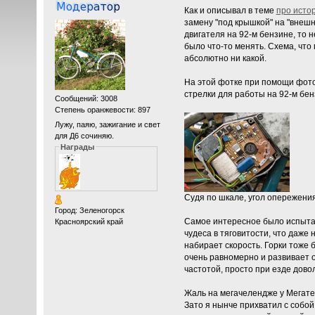
Как и описывал в теме
про исто
замену "под крышкой" на "внешн
двигателя на 92-м бензине, то 
было что-то менять. Схема, что
абсолютно ни какой.
На этой фотке при помощи фо
стрелки для работы на 92-м бе
Сообщений: 3008
Степень оранжевости: 897
Лужу, паяю, зажигание и свет
для Д6 сочиняю.
Награды
Судя по шкале, угол опережения
Город: Зеленогорск
Самое интересное было испытат
Красноярский край
чудеса в тяговитости, что даже
набирает скорость. Горки тоже 
очень равномерно и развивает об
частотой, просто при езде дово
Жаль на мегачелендже у Мегате
Зато я нынче прихватил с собой