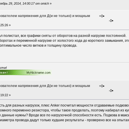
брь 29, 2014, 14:00:17 от omich
»
зователем напряжения для Д(и не только) и мощным
+0
-0
25:26 »
ал полистал, все графики сняты от оборотов на разной нагрузке постоянной.
боротах и переменной нагрузке от холостого хода до короткого замыкания, 
 оптимальное число витков и толщину провода.
олчи!
зователем напряжения для Д(и не только) и мощным
+0
-0
19:22 »
есть для разных нагрузок, плюс Anker посчитал мощности отдаваемые подков
коомного переменно резистора, чтобы такое проделать, поэтому набирал из ку
 данные нужны? Вроде все по нагрузочной способности есть. Подкова в макси
иаметра провода дадут только худшие результаты - проверено все на опытах