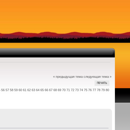
« предыдущая тема
следующая тема »
ПЕЧАТЬ
5
56
57
58
59
60
61
62
63
64
65
66
67
68
69
70
71
72
73
74
75
76
77
78
79
80
ом. (Прочитано 1175332 раз)