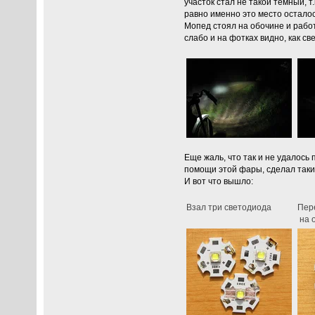
участок стал не такой темный, 
равно именно это место остало
Мопед стоял на обочине и работ
слабо и на фотках видно, как с
Еще жаль, что так и не удалось
помощи этой фары, сделал таки 
И вот что вышло:
Взал три светодиода
Пер
на о