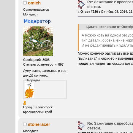
Re: Зажигание с преобра
omich
светом.
Супермодератор
«
Ответ #230 :
Октябрь 03, 2014, 21:
Мопедист
Цитата: stoneracer от Октябрь
А можно хоть на одном ресур
Тип детали, обозначение кор
И не редактировать и удалять
Можно конечно расписать все до 
"вылизана" и каких-то изменени
Сообщений: 3008
придется напротив каждой детал
Степень оранжевости: 897
Лужу, паяю, зажигание и свет
для Д6 сочиняю.
Награды
Город: Зеленогорск
Красноярский край
Re: Зажигание с преобра
stoneracer
светом.
Мопедист
«
Ответ #231 :
Октябрь 03, 2014, 21: