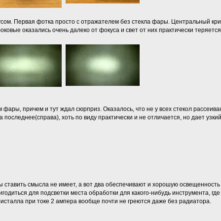
сом. Первая фотка просто с отражателем без стекла фары. Центральный крис
боковые оказались очень далеко от фокуса и свет от них практически теряется
 фары, причем и тут ждал сюрприз. Оказалось, что не у всех стекол рассеив
 последнее(справа), хоть по виду практически и не отличается, но дает узкий 
ры ставить смысла не имеет, а вот два обеспечивают и хорошую освещенность
игодиться для подсветки места обработки для какого-нибудь инструмента, где
исталла при токе 2 ампера вообще почти не греются даже без радиатора.