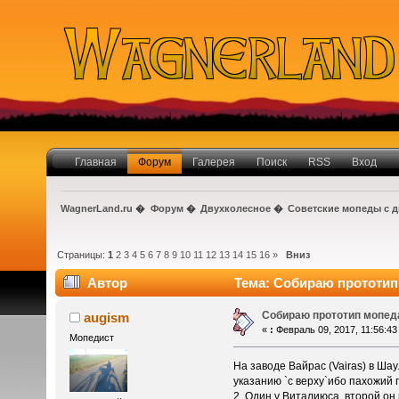
Главная
Форум
Галерея
Поиск
RSS
Вход
WagnerLand.ru
�
Форум
�
Двухколесное
�
Советские мопеды с д
Страницы:
1
2
3
4
5
6
7
8
9
10
11
12
13
14
15
16
»
Вниз
Автор
Тема: Собираю прототип м
Собираю прототип мопеда 
augism
«
:
Февраль 09, 2017, 11:56:43
Мопедист
На заводе Вайрас (Vairas) в Ша
указанию `с верху`ибо пахожий 
2. Один у Виталиюса, второй он 