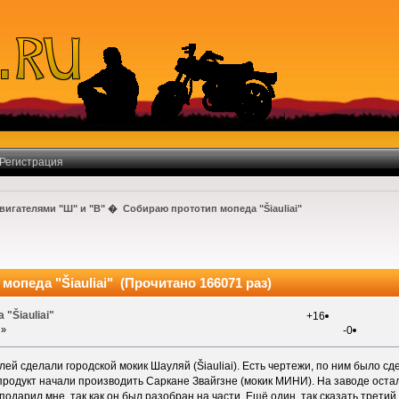
Регистрация
вигателями "Ш" и "В"
�
Собираю прототип мопеда "Šiauliai"
опеда "Šiauliai" (Прочитано 166071 раз)
"Šiauliai"
+16
 »
-0
улей сделали городской мокик Шауляй (Šiauliai). Есть чертежи, по ним было 
продукт начали производить Саркане Звайгзне (мокик МИНИ). На заводе остал
подарил мне, так как он был разобран на части. Ещё один, так сказать трети