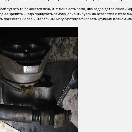
если тут что то покажется ясным. У меня есть рама, два ведра детлаюшек и к
уда её крепить - надо придумать самому, ориентируясь на отверстия и их велич
аль покажется более интересным, могу сфотографировать крупным планом или 