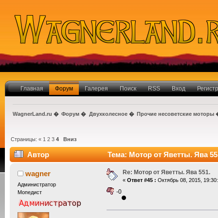
Главная
Форум
Галерея
Поиск
RSS
Вход
Регист
WagnerLand.ru
�
Форум
�
Двухколесное
�
Прочие несоветские моторы
Страницы:
«
1
2
3
4
Вниз
Автор
Тема: Мотор от Яветты. Ява 55
Re: Мотор от Яветты. Ява 551.
wagner
«
Ответ #45 :
Октябрь 08, 2015, 19:30:
Администратор
-0
Мопедист