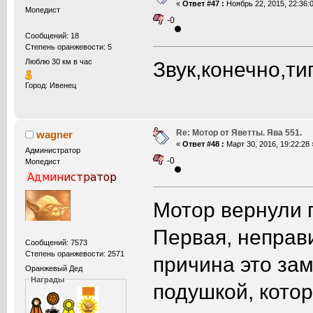
«
Ответ #47 :
Ноябрь 22, 2015, 22:36:0
Мопедист
-0
Сообщений: 18
Степень оранжевости: 5
Звук,конечно,т
Люблю 30 км в час
Город: Ивенец
Re: Мотор от Яветты. Ява 551.
wagner
«
Ответ #48 :
Март 30, 2016, 19:22:28 
Администратор
-0
Мопедист
Мотор вернули п
Первая, неправ
Сообщений: 7573
Степень оранжевости: 2571
причина это за
Оранжевый Дед
Награды
подушкой, кото