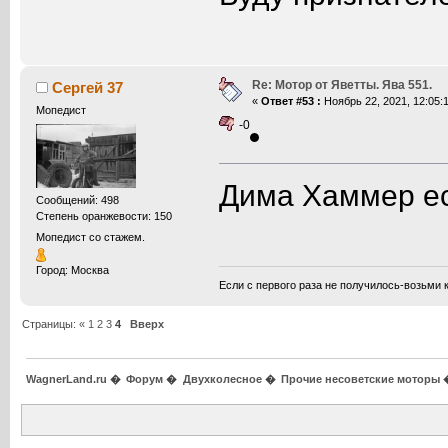
Re: Мотор от Яветты. Ява 551.
Сергей 37
«
Ответ #53 :
Ноябрь 22, 2021, 12:05:1
Мопедист
-0
Дима Хаммер ес
Сообщений: 498
Степень оранжевости: 150
Мопедист со стажем.
Город: Москва
Если с первого раза не получилось-возьми 
Страницы:
«
1
2
3
4
Вверх
WagnerLand.ru
�
Форум
�
Двухколесное
�
Прочие несоветские моторы