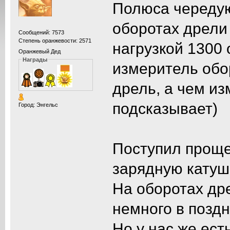
Полюса чередую
оборотах дрели
Сообщений: 7573
Степень оранжевости: 2571
нагрузкой 1300
Оранжевый Дед
Награды
измеритель обо
дрель, а чем и
подсказывает)
Город: Энгельс
Поступил проще
зарядную катуш
На оборотах др
немного в поздн
Но у нас же ест