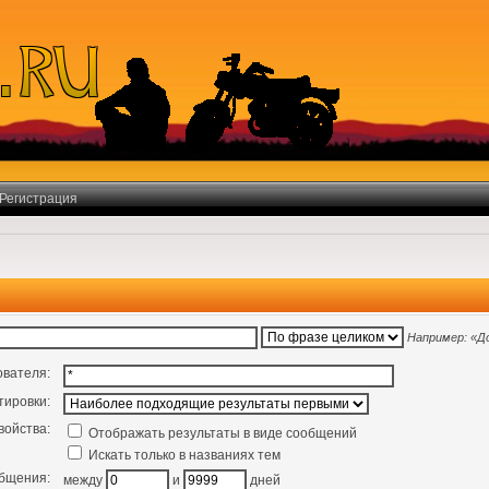
Регистрация
Например:
«Д
ователя:
тировки:
войства:
Отображать результаты в виде сообщений
Искать только в названиях тем
общения:
между
и
дней