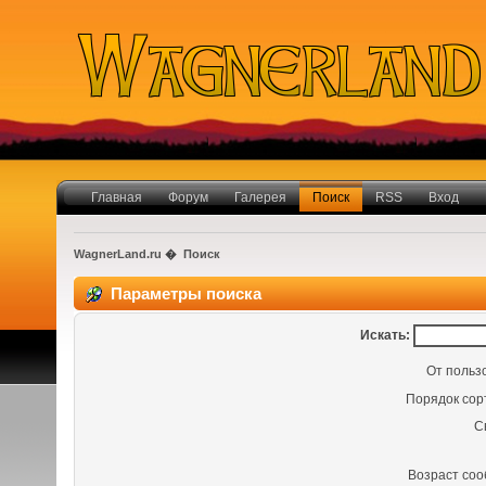
Главная
Форум
Галерея
Поиск
RSS
Вход
WagnerLand.ru
�
Поиск
Параметры поиска
Искать:
От польз
Порядок сор
С
Возраст со