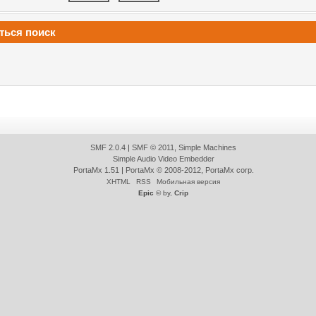
ться поиск
SMF 2.0.4
|
SMF © 2011
,
Simple Machines
Simple Audio Video Embedder
PortaMx 1.51
|
PortaMx © 2008-2012
,
PortaMx corp.
XHTML
RSS
Мобильная версия
Epic
© by,
Crip