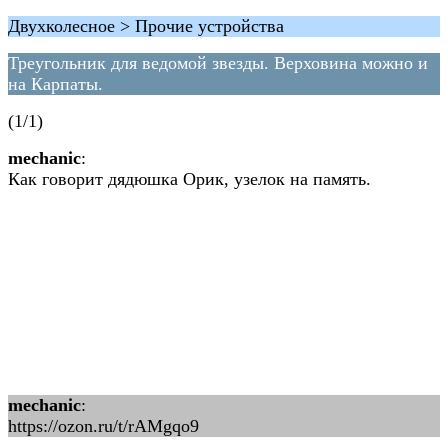
Двухколесное > Прочие устройства
Треугольник для ведомой звезды. Верховина можно и
на Карпаты.
(1/1)
mechanic
:
Как говорит дядюшка Орик, узелок на память.
mechanic
:
https://ozon.ru/t/rAMgqo9