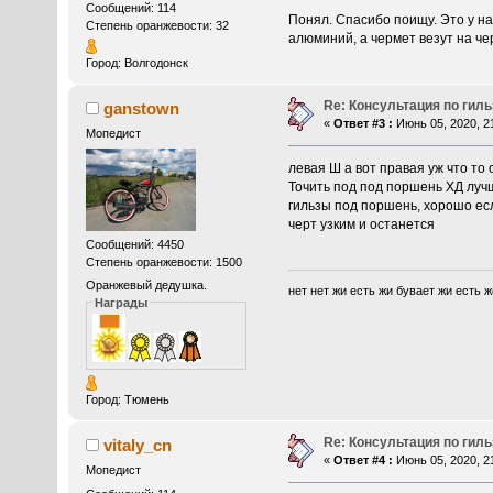
Сообщений: 114
Понял. Спасибо поищу. Это у н
Степень оранжевости: 32
алюминий, а чермет везут на че
Город: Волгодонск
Re: Консультация по гил
ganstown
«
Ответ #3 :
Июнь 05, 2020, 21
Мопедист
левая Ш а вот правая уж что то
Точить под под поршень ХД луч
гильзы под поршень, хорошо есл
черт узким и останется
Сообщений: 4450
Степень оранжевости: 1500
Оранжевый дедушка.
нет нет жи есть жи бувает жи есть же
Награды
Город: Тюмень
Re: Консультация по гил
vitaly_cn
«
Ответ #4 :
Июнь 05, 2020, 21
Мопедист