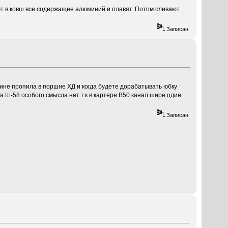
ют в ковш все содержащее алюминий и плавят. Потом сливают
Записан
ине пропила в поршне ХД и когда будете дорабатывать юбку
 Ш-58 особого смысла нет т.к в картере В50 канал шире один
Записан