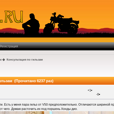
Регистрация
1м
�
Консультация по гильзам
ильзам (Прочитано 6237 раз)
+1
-0
и. Есть у меня пара гильз от V50 предположительно. Отличаются шириной пр
 от чего. Думаю расточить их под поршень Хонды дио.