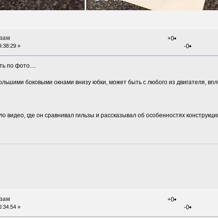
ьзам
+0
:38:29 »
-0
ь по фото....
 большими боковыми окнами внизу юбки, может быть с любого из двигателя, впл
о видео, где он сравнивал гильзы и рассказывал об особенностях конструкции.
ьзам
+0
:34:54 »
-0