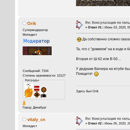
Re: Консультация по гил
Orik
«
Ответ #1 :
Июнь 03, 2020, 09
Супермодератор
Мопедист
Да собственно сложно сказат
Та, что с "домиком" на в ходе и
Вторая от Ш-62 или В-50....
У дедушки Вагнера на ютубе был
Сообщений: 7334
Поищите!
Степень оранжевости: 10127
Награды
Здесь был Orik
Город: Динабург
Re: Консультация по гил
vitaly_cn
«
Ответ #2 :
Июнь 05, 2020, 20
Мопедист