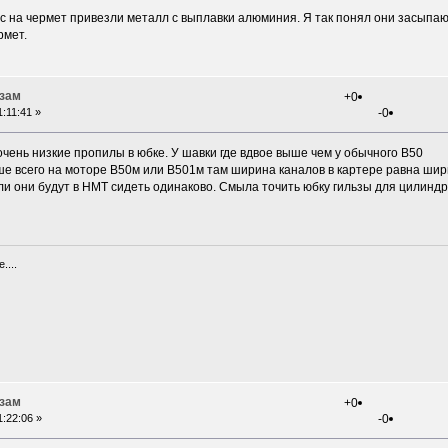
ас на чермет привезли металл с выплавки алюминия. Я так понял они засыпа
рмет.
ьзам
+0
:11:41 »
-0
 очень низкие пропилы в юбке. У шавки где вдвое выше чем у обычного В50
ше всего на моторе В50м или В501м там ширина каналов в картере равна шир
и они будут в НМТ сидеть одинаково. Смыла точить юбку гильзы для цилиндра
....
ьзам
+0
:22:06 »
-0