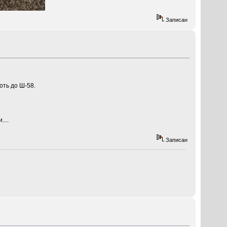
Записан
оть до Ш-58.
...
Записан