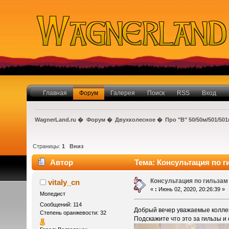
Главная
Форум
Галерея
Поиск
RSS
Вход
WagnerLand.ru
�
Форум
�
Двухколесное
�
Про "В" 50/50м/501/50
Страницы:
1
Вниз
Автор
Тема: Консультация по г
Консультация по гильзам
vitaly_cn
«
:
Июнь 02, 2020, 20:26:39 »
Мопедист
Сообщений: 114
Добрый вечер уважаемые коллег
Степень оранжевости: 32
Подскажите что это за гильзы и