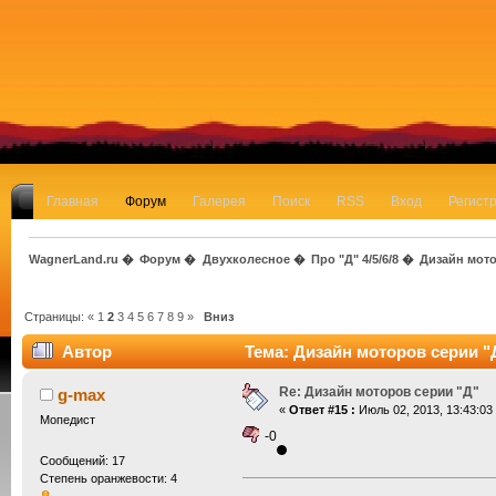
Главная
Форум
Галерея
Поиск
RSS
Вход
Регист
WagnerLand.ru
�
Форум
�
Двухколесное
�
Про "Д" 4/5/6/8
�
Дизайн мото
Страницы:
«
1
2
3
4
5
6
7
8
9
»
Вниз
Автор
Тема: Дизайн моторов серии "Д
Re: Дизайн моторов серии "Д"
g-max
«
Ответ #15 :
Июль 02, 2013, 13:43:03
Мопедист
-0
Сообщений: 17
Степень оранжевости: 4