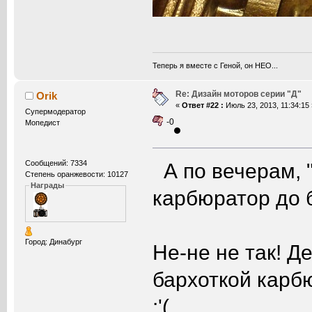
Теперь я вместе с Геной, он НЕО...
Re: Дизайн моторов серии "Д"
Orik
«
Ответ #22 :
Июль 23, 2013, 11:34:15 
Супермодератор
-0
Мопедист
А по вечерам, 
Сообщений: 7334
Степень оранжевости: 10127
Награды
карбюратор до 
Город: Динабург
Не-не не так! Д
бархоткой карбю
:'(