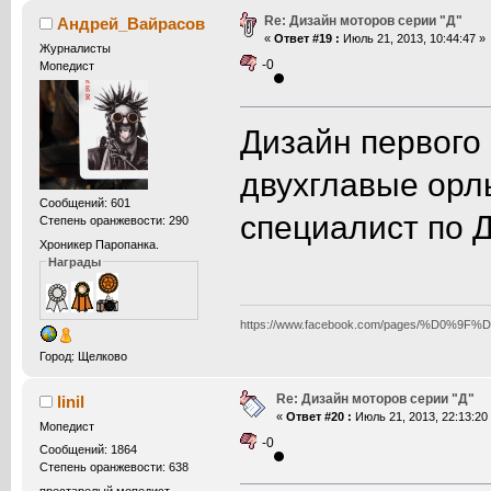
Re: Дизайн моторов серии "Д"
Андрей_Вайрасов
«
Ответ #19 :
Июль 21, 2013, 10:44:47 »
Журналисты
-0
Мопедист
Дизайн первого
двухглавые орл
Сообщений: 601
специалист по Д
Степень оранжевости: 290
Хроникер Паропанка.
Награды
https://www.facebook.com/pages/%D0
Город: Щелково
Re: Дизайн моторов серии "Д"
linil
«
Ответ #20 :
Июль 21, 2013, 22:13:20
Мопедист
-0
Сообщений: 1864
Степень оранжевости: 638
престарелый мопедист