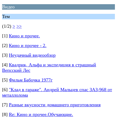
Видео
Тем
(1/2)
>
>>
[1]
Кино и прочее.
[2]
Кино и прочее - 2.
[3]
Неудачный видеообзор
[4]
Квадрик, Альфа и экспедиция в страшный
Вепсский Лес
[5]
Фильм Бабочка 1977г
[6]
"Клад в гараже". Андрей Мальцев спас ЗАЗ-968 от
металлолома
[7]
Разные вкусности домашнего приготовления
[8]
Re: Кино и прочее.Обучающие.