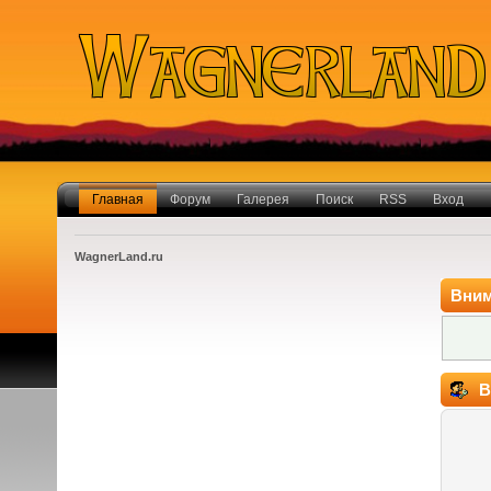
Главная
Форум
Галерея
Поиск
RSS
Вход
WagnerLand.ru
Вним
В