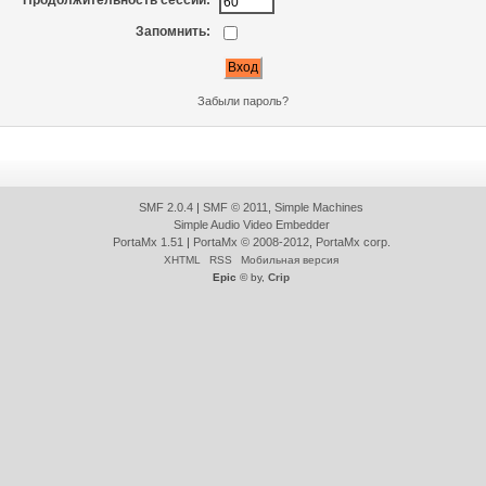
Продолжительность сессии:
Запомнить:
Забыли пароль?
SMF 2.0.4
|
SMF © 2011
,
Simple Machines
Simple Audio Video Embedder
PortaMx 1.51
|
PortaMx © 2008-2012
,
PortaMx corp.
XHTML
RSS
Мобильная версия
Epic
© by,
Crip