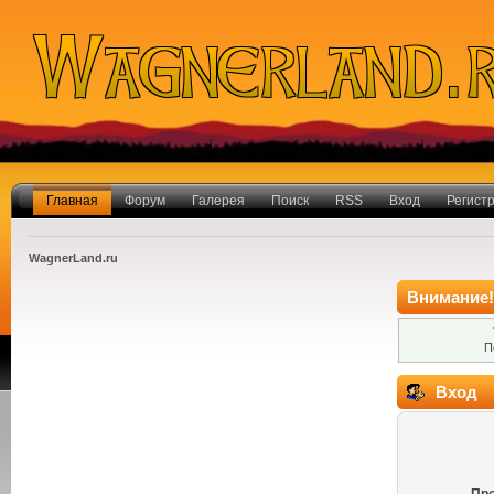
Главная
Форум
Галерея
Поиск
RSS
Вход
Регист
WagnerLand.ru
Внимание!
П
Вход