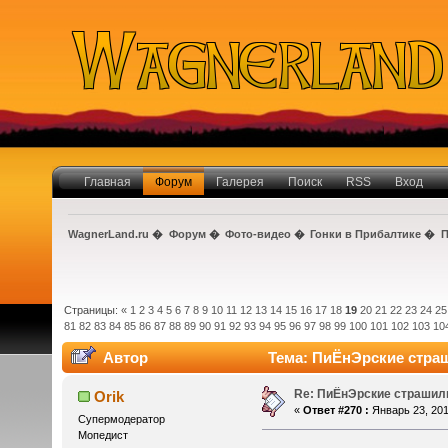
Главная
Форум
Галерея
Поиск
RSS
Вход
WagnerLand.ru
�
Форум
�
Фото-видео
�
Гонки в Прибалтике
�
П
Страницы:
«
1
2
3
4
5
6
7
8
9
10
11
12
13
14
15
16
17
18
19
20
21
22
23
24
25
81
82
83
84
85
86
87
88
89
90
91
92
93
94
95
96
97
98
99
100
101
102
103
10
Автор
Тема: ПиЁнЭрские стра
Re: ПиЁнЭрские страшил
Orik
«
Ответ #270 :
Январь 23, 201
Супермодератор
Мопедист