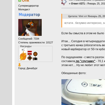
Orik
«
Ответ #271 :
Январь 25, 201
Супермодератор
Мопедист
Цитата: Vint от Январь 25, 20
кстати.. безумно интересно, з
Если бы смысла в этом не было б
Сообщений: 7334
Итак.... Сегодня в четырнадцат
Степень оранжевости: 10127
с третьего качка (обогатитель в
Награды
новый карбюратор от 50-ти кубов
По ощущениям - с места разгон 
составила
по "спутнику"
- 70,1 
этом нет.... Ну не любит этот м
Город: Динабург
Обещанные фото: