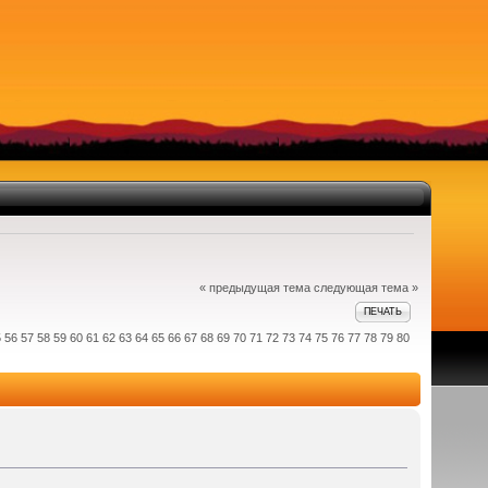
« предыдущая тема
следующая тема »
ПЕЧАТЬ
5
56
57
58
59
60
61
62
63
64
65
66
67
68
69
70
71
72
73
74
75
76
77
78
79
80