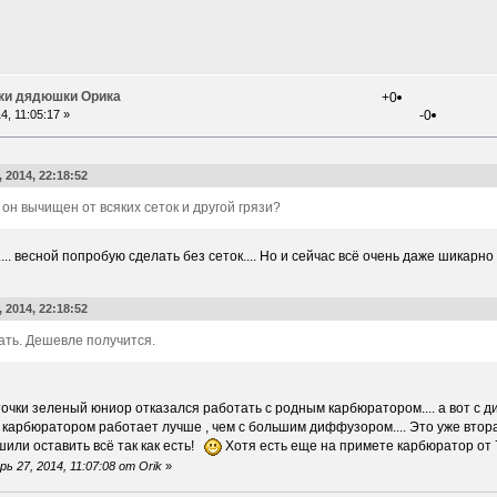
ки дядюшки Орика
+0
, 11:05:17 »
-0
 2014, 22:18:52
 он вычищен от всяких сеток и другой грязи?
.. весной попробую сделать без сеток.... Но и сейчас всё очень даже шикарно
 2014, 22:18:52
ть. Дешевле получится.
точки зеленый юниор отказался работать с родным карбюратором.... а вот с 
карбюратором работает лучше , чем с большим диффузором.... Это уже втора
ешили оставить всё так как есть!
Хотя есть еще на примете карбюратор от 7
 27, 2014, 11:07:08 от Orik
»