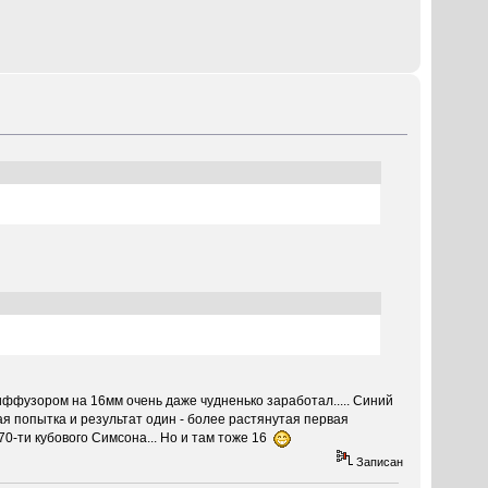
диффузором на 16мм очень даже чудненько заработал..... Синий
я попытка и результат один - более растянутая первая
0-ти кубового Симсона... Но и там тоже 16
Записан