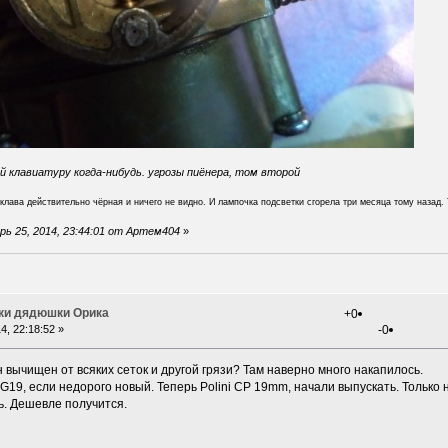
 клавиатуру когда-нибудь. угрозы пиёнера, том второй
клава действительно чёрная и ничего не видно. И лампочка подсветки сгорела три месяца тому назад. 
ь 25, 2014, 23:44:01 от Артем404
»
ки дядюшки Орика
+0
4, 22:18:52 »
-0
н вычищен от всяких сеток и другой грязи? Там наверно много накапилось.
9, если недорого новый. Теперь Polini CP 19mm, начали выпускать. Только 
. Дешевле получится.