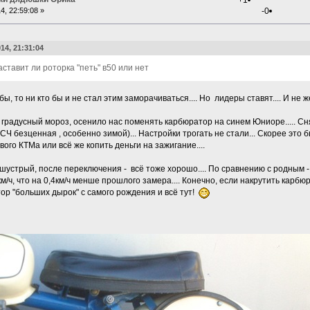
+1
4, 22:59:08 »
-0
14, 21:31:04
аставит ли роторка "петь" в50 или нет
ы, то ни кто бы и не стал этим заморачиваться.... Но лидеры ставят.... И не
и градусный мороз, осенило нас поменять карбюратор на синем Юниоре..... Сня
еСЧ безценная , особенно зимой)... Настройки трогать не стали... Скорее это
ого КТМа или всё же копить деньги на зажигание....
шустрый, после переключения - всё тоже хорошо.... По сравнению с родным -
км/ч, что на 0,4км/ч менше прошлого замера.... Конечно, если накрутить карбю
отор "больших дырок" с самого рождения и всё тут!