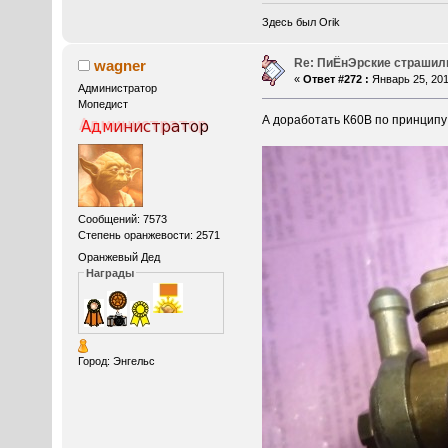
Здесь был Orik
Re: ПиЁнЭрские страшил
wagner
«
Ответ #272 :
Январь 25, 201
Администратор
Мопедист
А доработать К60В по принцип
Сообщений: 7573
Степень оранжевости: 2571
Оранжевый Дед
Награды
Город: Энгельс