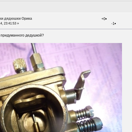
ки дядюшки Орика
+0
4, 23:41:53 »
-1
у придуманного дедушкой?