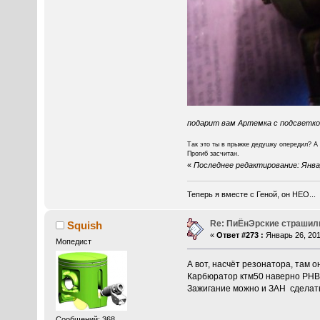
подарит вам Артемка с подсветкой
Так это ты в прыжке дедушку опередил? А 
Прогиб засчитан.
«
Последнее редактирование: Январ
Теперь я вместе с Геной, он НЕО...
Re: ПиЁнЭрские страшил
Squish
«
Ответ #273 :
Январь 26, 201
Мопедист
А вот, насчёт резонатора, там о
Карбюратор ктм50 наверно PHBG1
Зажигание можно и ЗАН сделать
Сообщений: 368