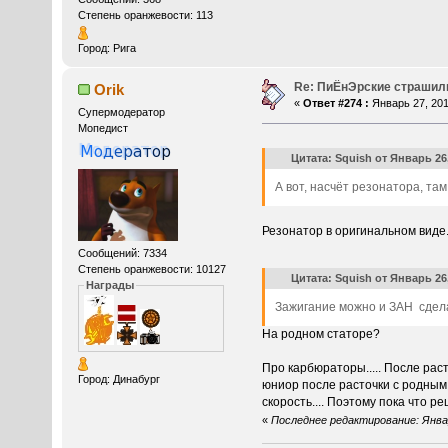
Степень оранжевости: 113
Город: Рига
Re: ПиЁнЭрские страшил
Orik
«
Ответ #274 :
Январь 27, 2014
Супермодератор
Мопедист
Цитата: Squish от Январь 26,
А вот, насчёт резонатора, там
Резонатор в оригинальном виде..
Сообщений: 7334
Степень оранжевости: 10127
Цитата: Squish от Январь 26,
Награды
Зажигание можно и ЗАН сдела
На родном статоре?
Про карбюраторы..... После рас
Город: Динабург
юниор после расточки с родным 
скорость.... Поэтому пока что р
«
Последнее редактирование: Январь