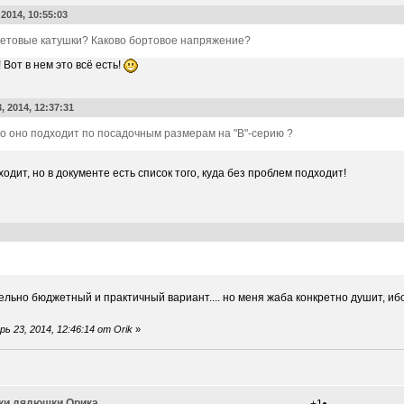
2014, 10:55:03
световые катушки? Каково бортовое напряжение?
 Вот в нем это всё есть!
, 2014, 12:37:31
 что оно подходит по посадочным размерам на "В"-серию ?
одит, но в документе есть список того, куда без проблем подходит!
льно бюджетный и практичный вариант.... но меня жаба конкретно душит, ибо
 23, 2014, 12:46:14 от Orik
»
ки дядюшки Орика