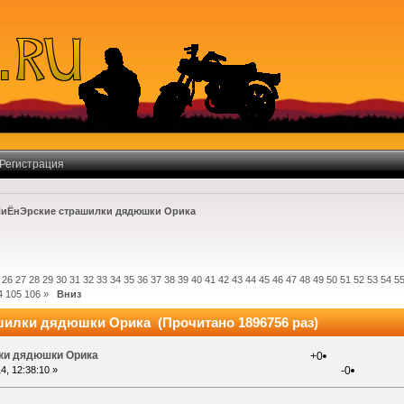
Регистрация
иЁнЭрские страшилки дядюшки Орика
26
27
28
29
30
31
32
33
34
35
36
37
38
39
40
41
42
43
44
45
46
47
48
49
50
51
52
53
54
5
4
105
106
»
Вниз
шилки дядюшки Орика (Прочитано 1896756 раз)
ки дядюшки Орика
+0
4, 12:38:10 »
-0