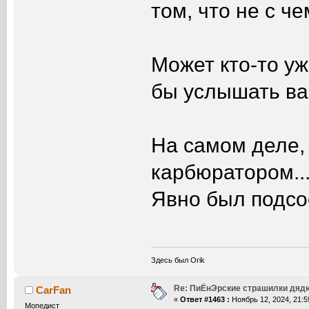
том, что не с че
Может кто-то у
бы услышать ваш
На самом деле,
карбюратором... 
Явно был подсос
Здесь был Orik
Re: ПиЁнЭрские страшилки дяд
CarFan
«
Ответ #1463 :
Ноябрь 12, 2024, 21:5
Мопедист