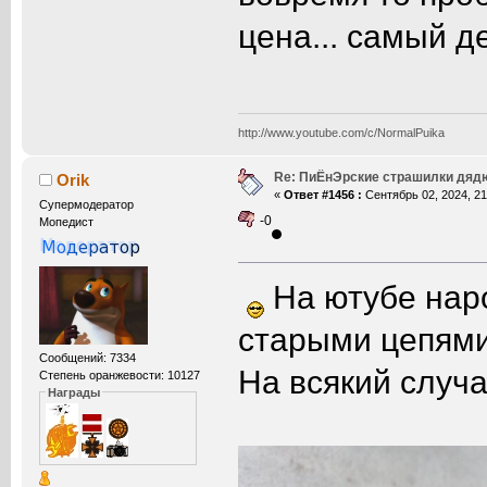
цена... самый д
http://www.youtube.com/c/NormalPuika
Re: ПиЁнЭрские страшилки дяд
Orik
«
Ответ #1456 :
Сентябрь 02, 2024, 21
Супермодератор
-0
Мопедист
На ютубе наро
старыми цепями
Сообщений: 7334
На всякий случ
Степень оранжевости: 10127
Награды