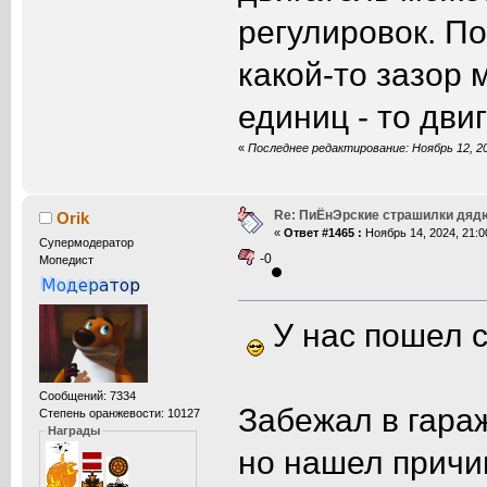
регулировок. По
какой-то зазор 
единиц - то дви
«
Последнее редактирование: Ноябрь 12, 20
Re: ПиЁнЭрские страшилки дяд
Orik
«
Ответ #1465 :
Ноябрь 14, 2024, 21:0
Супермодератор
-0
Мопедист
У нас пошел с
Сообщений: 7334
Забежал в гараж
Степень оранжевости: 10127
Награды
но нашел причин