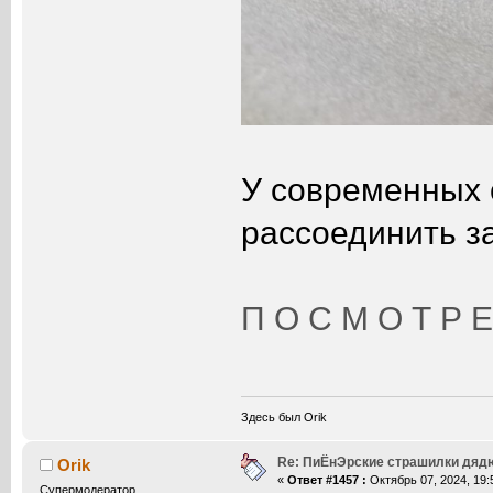
У современных 
рассоединить з
П О С М О Т Р Е 
Здесь был Orik
Re: ПиЁнЭрские страшилки дяд
Orik
«
Ответ #1457 :
Октябрь 07, 2024, 19:
Супермодератор