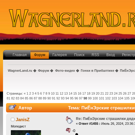
Главная
Форум
Галерея
Поиск
RSS
Вход
Регист
WagnerLand.ru
�
Форум
�
Фото-видео
�
Гонки в Прибалтике
�
ПиЁнЭрс
Страницы:
«
1
2
3
4
5
6
7
8
9
10
11
12
13
14
15
16
17
18
19
20
21
22
23
24
25
26
27
2
81
82
83
84
85
86
87
88
89
90
91
92
93
94
95
96
97
98
99
100
101
102
103
104
105
10
Автор
Тема: ПиЁнЭрские страшилки
Re: ПиЁнЭрские страшилки дяд
JanisZ
«
Ответ #1455 :
Июль 26, 2024, 23:36:
Мопедист
-0