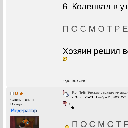
6. Коленвал в ут
П О С М О Т Р Е 
Хозяин решил во
Здесь был Orik
Re: ПиЁнЭрские страшилки дяд
Orik
«
Ответ #1461 :
Ноябрь 11, 2024, 22:3
Супермодератор
-0
Мопедист
П О С М О Т Р