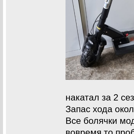
накатал за 2 се
Запас хода окол
Все болячки мо
вовремя то проб