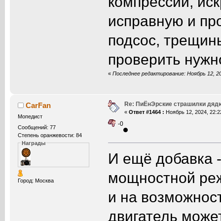
компрессии, иск
исправную и про
подсос, трещин
проверить нужн
«
Последнее редактирование: Ноябрь 12, 20
Re: ПиЁнЭрские страшилки дяд
CarFan
«
Ответ #1464 :
Ноябрь 12, 2024, 22:2
Мопедист
-0
Сообщений: 77
Степень оранжевости: 84
Награды
И ещё добавка 
мощностной реж
Город: Москва
и на возможност
двигатель може