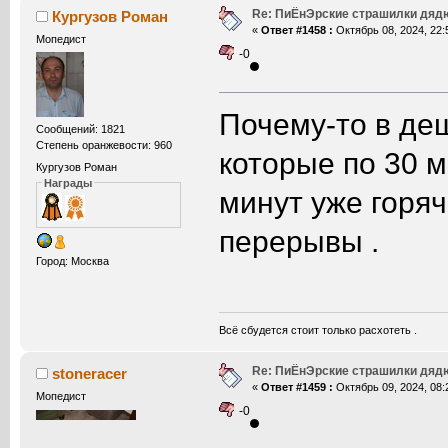
Re: ПиЁнЭрские страшилки дяд
Кургузов Роман
«
Ответ #1458 :
Октябрь 08, 2024, 22:
Мопедист
-0
Почему-то в де
Сообщений: 1821
Степень оранжевости: 960
которые по 30 м
Кургузов Роман
Награды
минут уже горяч
перерывы .
Город: Москва
Всё сбудется стоит только расхотеть .
Re: ПиЁнЭрские страшилки дяд
stoneracer
«
Ответ #1459 :
Октябрь 09, 2024, 08:
Мопедист
-0