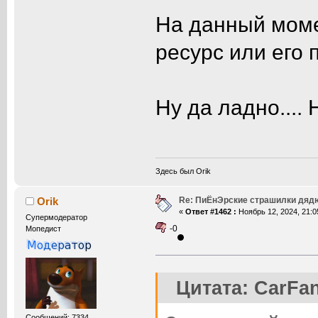
На данный момен
ресурс или его
Ну да ладно.... 
Здесь был Orik
Re: ПиЁнЭрские страшилки дяд
Orik
«
Ответ #1462 :
Ноябрь 12, 2024, 21:0
Супермодератор
-0
Мопедист
Цитата: CarFan
Сообщений: 7334