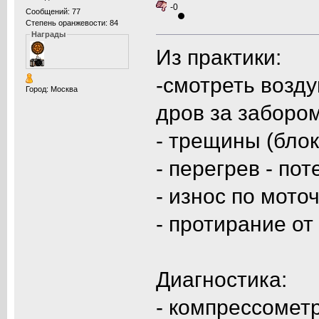
-0
Сообщений: 77
Степень оранжевости: 84
Награды
Из практики:
-смотреть возд
Город: Москва
дров за забором
- трещины (блок
- перегрев - по
- износ по мото
- протирание о
Диагностика:
- компрессомет