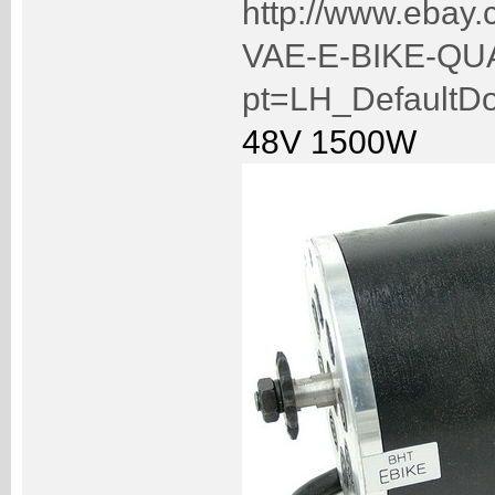
http://www.eba
VAE-E-BIKE-QU
pt=LH_DefaultD
48V 1500W