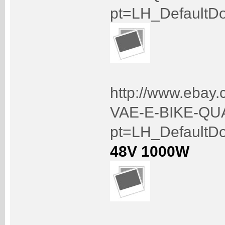
pt=LH_DefaultD
http://www.eba
VAE-E-BIKE-QU
pt=LH_DefaultD
48V 1000W