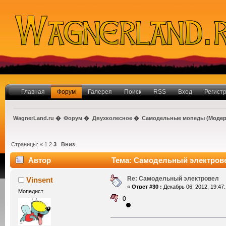
Главная
Форум
Галерея
Поиск
RSS
Вход
Регист
WagnerLand.ru
�
Форум
�
Двухколесное
�
Самодельные мопеды
(Модер
Страницы:
«
1
2
3
Вниз
Автор
Тема: Самодельный электрове
Re: Самодельный электровел
Vinsent
«
Ответ #30 :
Декабрь 06, 2012, 19:47:
Мопедист
-0