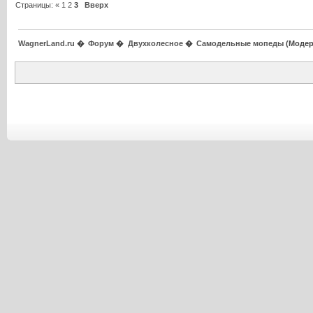
Страницы:
«
1
2
3
Вверх
WagnerLand.ru
�
Форум
�
Двухколесное
�
Самодельные мопеды
(Модер