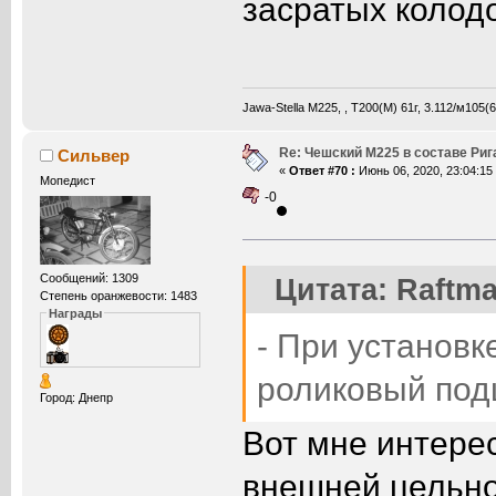
засратых колод
Jawa-Stella М225, , Т200(М) 61г, 3.112/м105
Re: Чешский М225 в составе Ри
Сильвер
«
Ответ #70 :
Июнь 06, 2020, 23:04:15
Мопедист
-0
Сообщений: 1309
Цитата: Raftma
Степень оранжевости: 1483
Награды
- При установк
роликовый под
Город: Днепр
Вот мне интерес
внешней цельно