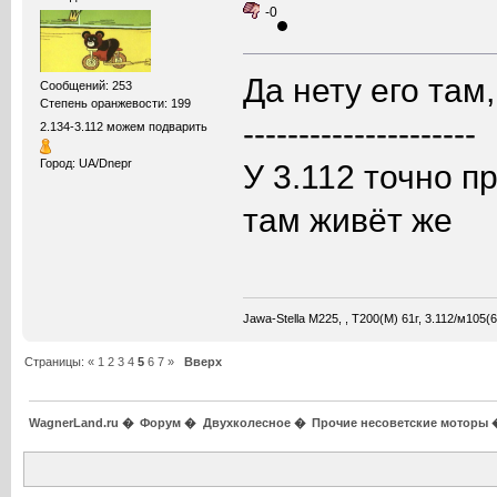
-0
Да нету его там
Сообщений: 253
Степень оранжевости: 199
---------------------
2.134-3.112 можем подварить
Город: UA/Dnepr
У 3.112 точно п
там живёт же
Jawa-Stella М225, , Т200(М) 61г, 3.112/м105
Страницы:
«
1
2
3
4
5
6
7
»
Вверх
WagnerLand.ru
�
Форум
�
Двухколесное
�
Прочие несоветские моторы