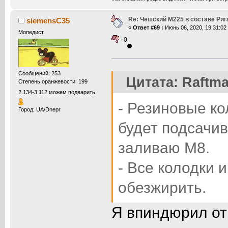
Re: Чешский М225 в составе Ри
siemensC35
«
Ответ #69 :
Июнь 06, 2020, 19:31:02
Мопедист
-0
Сообщений: 253
Цитата: Raftma
Степень оранжевости: 199
2.134-3.112 можем подварить
- Резиновые ко
Город: UA/Dnepr
будет подсачи
заливаю М8.
- Все колодки 
обезжирить.
Я впиндюрил от