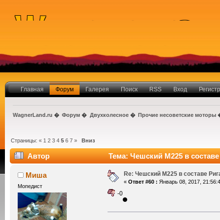
Главная
Форум
Галерея
Поиск
RSS
Вход
Регист
WagnerLand.ru
�
Форум
�
Двухколесное
�
Прочие несоветские моторы
Страницы:
«
1
2
3
4
5
6
7
»
Вниз
Автор
Тема: Чешский М225 в составе 
Re: Чешский М225 в составе Ри
Миша
«
Ответ #60 :
Январь 08, 2017, 21:56:4
Мопедист
-0