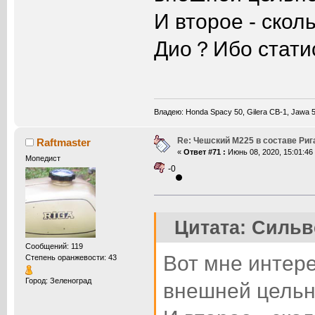
И второе - скол
Дио？Ибо статис
Владею: Honda Spacy 50, Gilera CB-1, Jawa 50
Re: Чешский М225 в составе Ри
Raftmaster
«
Ответ #71 :
Июнь 08, 2020, 15:01:46
Мопедист
-0
Цитата: Сильве
Сообщений: 119
Вот мне интере
Степень оранжевости: 43
Город: Зеленоград
внешней цельн