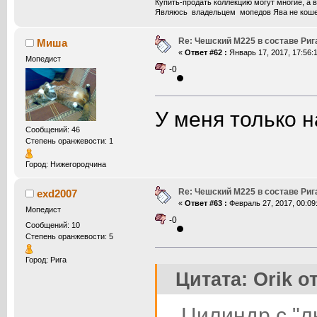
Купить-продать коллекцию могут многие, а 
Являюсь владельцем мопедов Ява не кошерн
Re: Чешский М225 в составе Ри
Миша
«
Ответ #62 :
Январь 17, 2017, 17:56:1
Мопедист
-0
У меня только н
Сообщений: 46
Степень оранжевости: 1
Город: Нижегородчина
Re: Чешский М225 в составе Ри
exd2007
«
Ответ #63 :
Февраль 27, 2017, 00:09
Мопедист
-0
Сообщений: 10
Степень оранжевости: 5
Город: Рига
Цитата: Orik о
Цилиндр с "лы