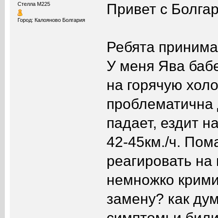
Привет с Болгар
Стелла М225
Город: Калояново Болгария
Ребята принима
У меня Ява бабе
на горячую холо
проблематична 
падает, ездит н
42-45км./ч. Пом
реагировать на 
немножко крими
замену? как ду
симптомьи били.