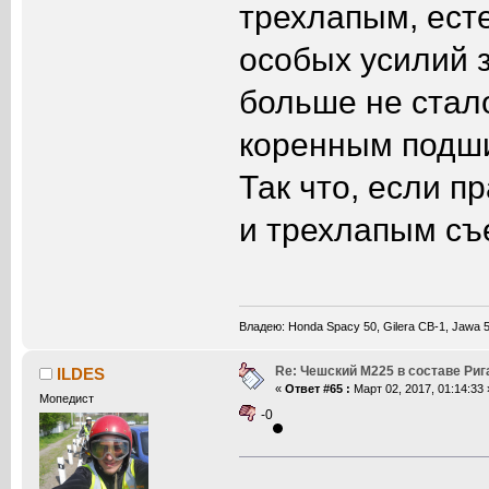
трехлапым, ест
особых усилий 
больше не стал
коренным подши
Так что, если п
и трехлапым съ
Владею: Honda Spacy 50, Gilera CB-1, Jawa 50
Re: Чешский М225 в составе Ри
ILDES
«
Ответ #65 :
Март 02, 2017, 01:14:33 
Мопедист
-0