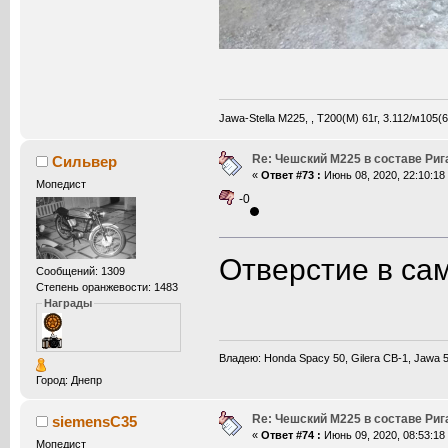
Jawa-Stella М225, , Т200(М) 61г, 3.112/м105
Re: Чешский М225 в составе Ри
Сильвер
«
Ответ #73 :
Июнь 08, 2020, 22:10:18
Мопедист
-0
Отверстие в са
Сообщений: 1309
Степень оранжевости: 1483
Награды
Владею: Honda Spacy 50, Gilera CB-1, Jawa 50
Город: Днепр
Re: Чешский М225 в составе Ри
siemensC35
«
Ответ #74 :
Июнь 09, 2020, 08:53:18
Мопедист