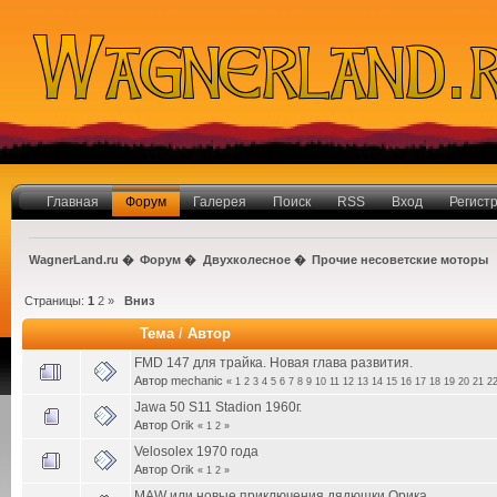
Главная
Форум
Галерея
Поиск
RSS
Вход
Регист
WagnerLand.ru
�
Форум
�
Двухколесное
�
Прочие несоветские моторы
Страницы:
1
2
»
Вниз
Тема
/
Автор
FMD 147 для трайка. Новая глава развития.
Автор
mechanic
«
1
2
3
4
5
6
7
8
9
10
11
12
13
14
15
16
17
18
19
20
21
2
Jawa 50 S11 Stadion 1960г.
Автор
Orik
«
1
2
»
Velosolex 1970 года
Автор
Orik
«
1
2
»
MAW или новые приключения дядюшки Орика...