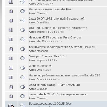
Автор
Orik
«
1
2
3
4
»
Японский автомат Yamaha Poet
Автор
Сильвер
Jawa 50 GP 1972 гоночный 5-скоростной
Автор
DreadMax
Ява - 50 Пионер. Три скорости. Кикстартер.
Автор
wagner
«
1
2
3
4
5
6
7
8
»
Чешский М225 в составе Рига-Стелла
Автор
alex20
«
1
2
3
4
5
6
7
»
технические характеристики двигателя 1P47FMD
Автор
mechanic
Мотор от Яветты. Ява 551.
Автор
wagner
«
1
2
3
4
»
И снова Simson!
Автор
Orik
«
1
2
3
»
Начинаю работать над новым проектом Babetta 225
Автор
Dms
«
1
2
3
4
5
6
7
»
Итальянский мотор DEMM Fox AM-40
Автор
Сильвер
Jawa Babetta 228/207. Очередной экспонат
Автор
Сильвер
Восстановление 139QMB 50сс