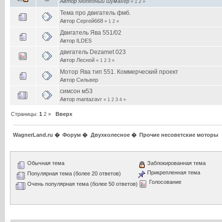
Автор
Мопедный шумахер
«
1
2
»
Тема про двигатель фмб.
Автор
Сергей668
«
1
2
»
Двигатель Ява 551/02
Автор
ILDES
двигатель Dezamet 023
Автор
Лесной
«
1
2
3
»
Мотор Ява тип 551. Коммерческий проект
Автор
Сильвер
симсон м53
Автор
mantazavr
«
1
2
3
4
»
Страницы:
1
2
»
Вверх
WagnerLand.ru
�
Форум
�
Двухколесное
�
Прочие несоветские моторы
Обычная тема
Заблокированная тема
Прикрепленная тема
Популярная тема (более 20 ответов)
Голосование
Очень популярная тема (более 50 ответов)