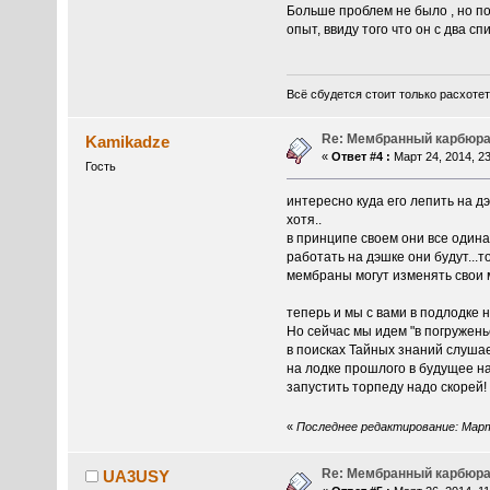
Больше проблем не было , но по 
опыт, ввиду того что он с два с
Всё сбудется стоит только расхотет
Re: Мембранный карбюра
Kamikadze
«
Ответ #4 :
Март 24, 2014, 23
Гость
интересно куда его лепить на д
хотя..
в принципе своем они все одина
работать на дэшке они будут...т
мембраны могут изменять свои м
теперь и мы с вами в подлодке 
Но сейчас мы идем "в погружень
в поисках Тайных знаний слушае
на лодке прошлого в будущее н
запустить торпеду надо скорей!
«
Последнее редактирование: Март 
Re: Мембранный карбюра
UA3USY