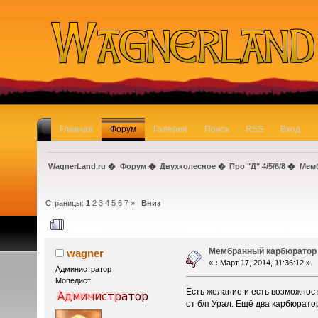
Главная
Форум
Галерея
Поиск
RSS
Вход
WagnerLand.ru
�
Форум
�
Двухколесное
�
Про "Д" 4/5/6/8
�
Мемб
Страницы:
1
2
3
4
5
6
7
»
Вниз
Автор
Тема: Мембранный карбю
Мембранный карбюратор 
wagner
«
:
Март 17, 2014, 11:36:12 »
Администратор
Мопедист
Есть желание и есть возможнос
от б/п Урал. Ещё два карбюрато