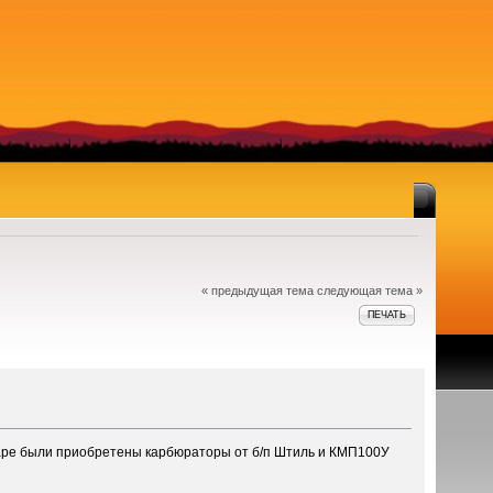
« предыдущая тема
следующая тема »
ПЕЧАТЬ
заре были приобретены карбюраторы от б/п Штиль и КМП100У