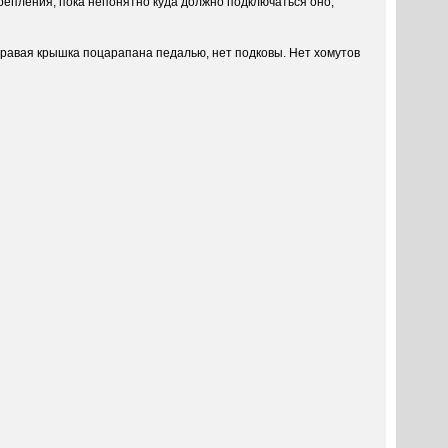
репления, пока непонятно куда должно подключаться оно,
 правая крышка поцарапана педалью, нет подковы. Нет хомутов