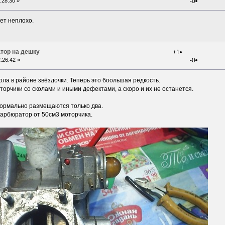
:28:30 »
-0
ает неплохо.
тор на дешку
+1
:26:42 »
-0
кола в районе звёздочки. Теперь это боольшая редкость.
орчики со сколами и иными дефектами, а скоро и их не останется.
ормально размещаются только два.
карбюратор от 50см3 моторчика.