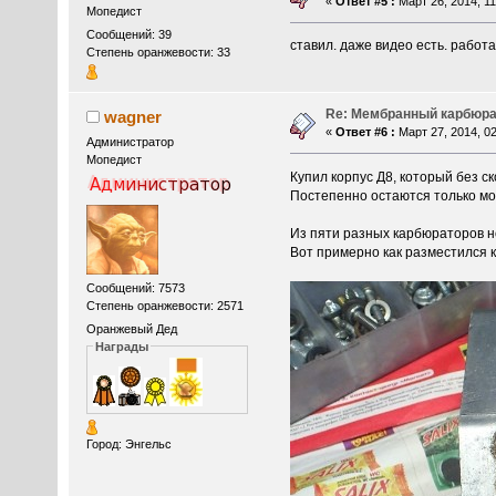
«
Ответ #5 :
Март 26, 2014, 11
Мопедист
Сообщений: 39
ставил. даже видео есть. работ
Степень оранжевости: 33
Re: Мембранный карбюра
wagner
«
Ответ #6 :
Март 27, 2014, 02
Администратор
Мопедист
Купил корпус Д8, который без с
Постепенно остаются только мот
Из пяти разных карбюраторов н
Вот примерно как разместился 
Сообщений: 7573
Степень оранжевости: 2571
Оранжевый Дед
Награды
Город: Энгельс