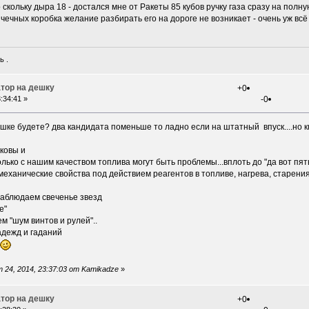
скольку дыра 18 - достался мне от Ракеты 85 кубов ручку газа сразу на полную
пичечных коробка желание разбирать его на дороге не возникает - очень уж всё
ь .
тор на дешку
+0
:34:41 »
-0
эшке будете? два кандидата поменьше то ладно если на штатный впуск....но 
ковы и
олько с нашим качеством топлива могут быть проблемы...вплоть до "да вот пят
еханические свойства под действием реагентов в топливе, нагрева, старения
наблюдаем свеченье звезд
е"
м "шум винтов и рулей"..
адежд и гаданий
24, 2014, 23:37:03 от Kamikadze
»
тор на дешку
+0