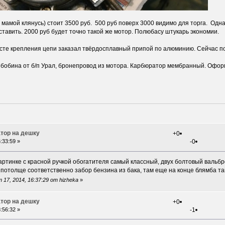
мамой клянусь) стоит 3500 руб. 500 руб поверх 3000 видимо для торга. Однак
 ставить. 2000 руб будет точно такой же мотор. Полюбасу штукарь экономии.
те крепления цепи заказал твёрдосплавный припой по алюминию. Сейчас по
Д, бобина от б/п Урал, бронепровод из мотора. Карбюратор мембранный. Офор
тор на дешку
+0
:33:59 »
-0
ртинке с красной ручкой обогатителя самый классный, двух болтовый вальбро, 
о потолще соответственно забор бензина из бака, там еще на конце блямба та
17, 2014, 16:37:29 от hizheka
»
тор на дешку
+0
:56:32 »
-1