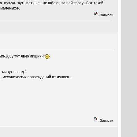
 нельзя - чуть потише - не шёл он за ней сразу . Вот такой
 маленькое.
Записан
кмп-100у тут явно лишний
ь минут назад "
, механических повреждений от износа ..
Записан