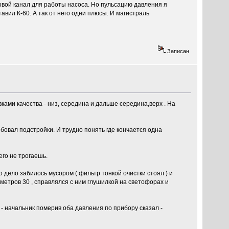
ловой канал для работы насоса. Но пульсацию давления я
вил К-60. А так от него одни плюсы. И магистраль
Записан
ками качества - низ, середина и дальше середина,верх . На
бовал подстройки. И трудно понять где кончается одна
его не трогаешь.
о дело забилось мусором ( фильтр тонкой очистки стоял ) и
лометров 30 , справлялся с ним глушилкой на светофорах и
 - начальник померив оба давления по прибору сказал -