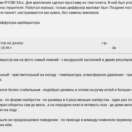
лки RYOBI 33сс. Для крепления сделал проставку из текстолита. В ней был уг
лена глушителя. Работал хорошо, только диффузор маловат был. Позднее поста
не пахнет, настраивается как нужно, без замены жиклеров.
диффузора карбюратора.
тор на дешку
+1
:15:49 »
-0
бюратор как на фото самый нижний - с воздушной заслонкой и двумя регулиров
изный - чувствительный на погоду - температура, атмосферное давление - тре
я.
ся более стабильным - подобрал уровень и отклик на ручку иглой и больше 
а - по форме напёрсток - по размеру в 4 раза меньше напёрстка - один раз эт
рал обороты сам до визга , а на передаче ехал в четверть газа - до дома ки
 на ходу .
 было не предсказуемое поведение - по приезде в команду поменяли пружинку
на нём.