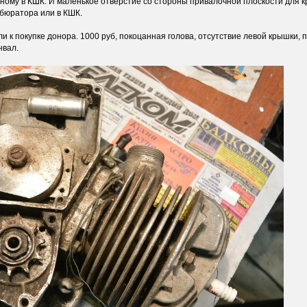
ному в КШК. И маленькое отверстие со стороны привалочной плоскости для к
рбюратора или в КШК.
и к покупке донора. 1000 руб, покоцанная голова, отсутствие левой крышки,
нвал.