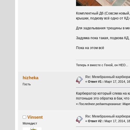
Комплектный Д6 (Совсэм новый, 
крышки, подкову всё одно от КД
Для заделывания трещины в мес
Задумка пока такая, подкова К
Пока на этом всё
Теперь я вместе с Геной, он НЕО...
Re: Мембранный карбюра
hizheka
«
Ответ #1 :
Март 17, 2014, 16
Гость
Карбюратор который слева на ка
потоньше это обратка в бак, чт
«
Последнее редактирование: Март 
Re: Мембранный карбюра
Vinsent
«
Ответ #2 :
Март 17, 2014, 18
Мопедист