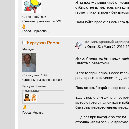
Я на дешку ставил карб от коси
отбирал не из картера, а из ко
герметичная, и почти бензином 
Сообщений: 527
Степень оранжевости: 221
Начинайте проект с большего 
Город: Череповец
Re: Мембранный карбюра
Кургузов Роман
«
Ответ #3 :
Март 22, 2014, 12
Мопедист
Ясно. У меня год был такой кар
Пилоте с лепестком .
Я его воспринял как более капр
Сообщений: 1820
регулировка и начинается друга
Степень оранжевости: 960
Кургузов Роман
Поплавковый карбюратор показал
Награды
Ещё в нём стоял фильтр - сеточк
мотор от этого на нейтрали наби
быстрым переключением передач
Город: Москва
Ещё раз при поездке за сто км.
странно как ты вообще приехал 