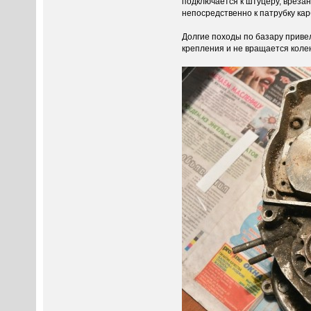
подключается к штуцеру, врезан
непосредственно к патрубку ка
Долгие походы по базару привел
крепления и не вращается коле