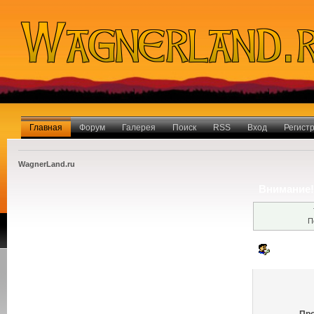
Главная
Форум
Галерея
Поиск
RSS
Вход
Регист
WagnerLand.ru
Внимание!
П
Вход