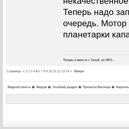
некачественное
Теперь надо зап
очередь. Мотор
планетарки кап
Теперь я вместе с Геной, он НЕО...
Страницы:
«
1
2
3
4
5
6
7
8
9
10
11
12
13
14
»
Вверх
WagnerLand.ru
�
Форум
�
Особый раздел
�
Проекты Вагнера
�
Карпат