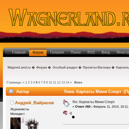
Главная
Форум
Галерея
Поиск
RSS
Вход
Регист
WagnerLand.ru
�
Форум
�
Особый раздел
�
Проекты Вагнера
�
Карпат
Страницы:
«
1
2
3
4
5
6
7
8
9
10
11
12
13
14
»
Вниз
Автор
Тема: Карпаты Мини Спорт (Пр
Re: Карпаты Мини Спорт
Андрей_Вайрасов
«
Ответ #60 :
Февраль 11, 2014, 19:11:
Журналисты
-0
Мопедист