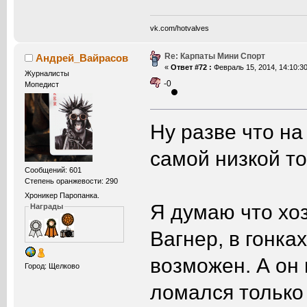
vk.com/hotvalves
Re: Карпаты Мини Спорт
Андрей_Вайрасов
«
Ответ #72 :
Февраль 15, 2014, 14:10:30
Журналисты
-0
Мопедист
Ну разве что на
самой низкой т
Сообщений: 601
Степень оранжевости: 290
Хроникер Паропанка.
Я думаю что хо
Награды
Вагнер, в гонка
возможен. А он
Город: Щелково
ломался тольк