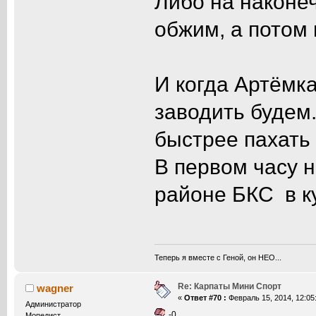
Либо на наконе
обжим, а потом 
И когда Артёмка
заводить будем.
быстрее пахать 
В первом часу н
районе БКС в ку
Теперь я вместе с Геной, он НЕО...
Re: Карпаты Мини Спорт
wagner
«
Ответ #70 :
Февраль 15, 2014, 12:05
Администратор
-0
Мопедист