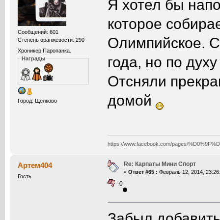
Я хотел бы нап
которое собира
Сообщений: 601
Олимпийское. 
Степень оранжевости: 290
Хроникер Паропанка.
года, но по дух
Награды
Отсняли прекра
домой
Город: Щелково
https://www.facebook.com/pages/%D0
Re: Карпаты Мини Спорт
Артем404
«
Ответ #65 :
Февраль 12, 2014, 23:26
Гость
-0
Забыл добавить