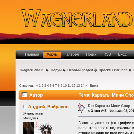
Главная
Форум
Галерея
Поиск
RSS
Вход
WagnerLand.ru
�
Форум
�
Особый раздел
�
Проекты Вагнера
�
Страницы:
«
1
2
3
4
5
6
7
8
9
10
11
12
13
14
»
Вниз
Автор
Тема: Карпаты Мини Спор
Re: Карпаты Мини Спорт
Андрей_Вайрасов
«
Ответ #45 :
Февраль 08, 201
Журналисты
Мопедист
Багажник даже на фотографии в
пофантазировать над кожзамом 
страна никогда не шла прямым к