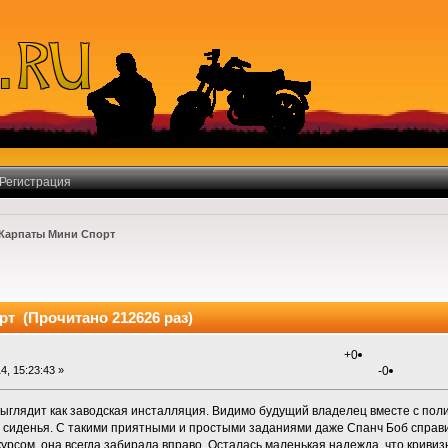
Регистрация
Карпаты Мини Спорт
т (Прочитано 212626 раз)
+0
4, 15:23:43 »
-0
ыглядит как заводская инсталляция. Видимо будущий владелец вместе с пол
сиденья. С такими приятными и простыми заданиями даже Спанч Боб справитс
урсом, она всегда забирала вправо. Осталась маленькая надежда, что кривиз