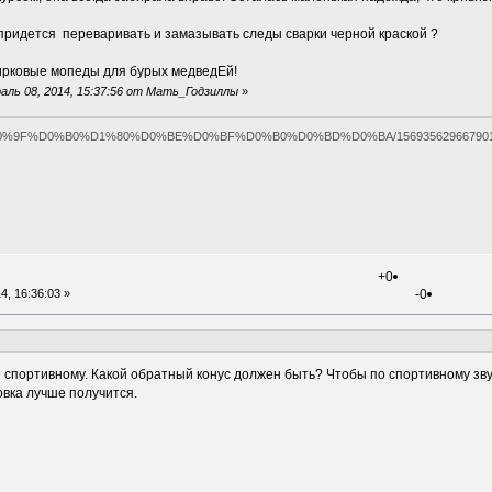
 придется переваривать и замазывать следы сварки черной краской ?
цирковые мопеды для бурых медведЕй!
ль 08, 2014, 15:37:56 от Мать_Годзиллы
»
ges/%D0%9F%D0%B0%D1%80%D0%BE%D0%BF%D0%B0%D0%BD%D0%BA/15693562966790
+0
4, 16:36:03 »
-0
е спортивному. Какой обратный конус должен быть? Чтобы по спортивному зву
овка лучше получится.