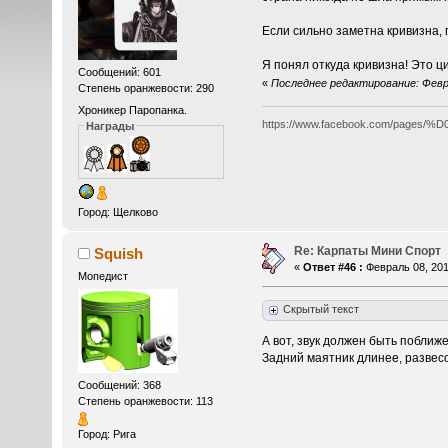
Если сильно заметна кривизна,
Я понял откуда кривизна! Это 
Сообщений: 601
«
Последнее редактирование: Февра
Степень оранжевости: 290
Хроникер Паропанка.
https://www.facebook.com/pa
Награды
Город: Щелково
Re: Карпаты Мини Спорт
Squish
«
Ответ #46 :
Февраль 08, 201
Мопедист
Скрытый текст
А вот, звук должен быть поближ
Задний маятник длинее, развес
Сообщений: 368
Степень оранжевости: 113
Город: Рига