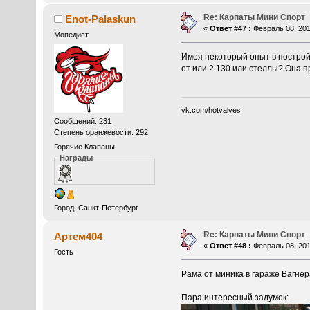
Re: Карпаты Мини Спорт
Enot-Palaskun
«
Ответ #47 :
Февраль 08, 201
Мопедист
Имея некоторый опыт в построй
от или 2.130 или стеллы? Она п
vk.com/hotvalves
Сообщений: 231
Степень оранжевости: 292
Горячие Клапаны
Награды
Город: Санкт-Петербург
Re: Карпаты Мини Спорт
Артем404
«
Ответ #48 :
Февраль 08, 201
Гость
Рама от миника в гараже Вагнера
Пара интересный задумок: