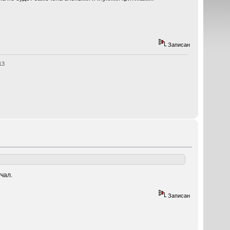
Записан
13
чал.
Записан