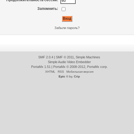
Продолжительность сессии:
Запомнить:
Забыли пароль?
SMF 2.0.4
|
SMF © 2011
,
Simple Machines
Simple Audio Video Embedder
PortaMx 1.51
|
PortaMx © 2008-2012
,
PortaMx corp.
XHTML
RSS
Мобильная версия
Epic
© by,
Crip