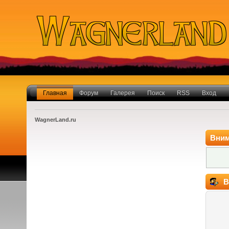
Главная
Форум
Галерея
Поиск
RSS
Вход
WagnerLand.ru
Вним
В